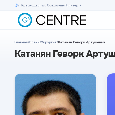
г. Краснодар, ул. Совхозная 1, литер 7
Главная
/
Врачи
/
Хирургия
/
Катанян Геворк Артушевич
Катанян Геворк Арту