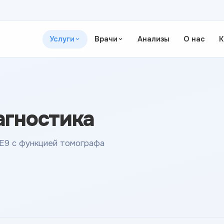
Услуги
Врачи
Анализы
О нас
К
агностика
 E9 с функцией томографа