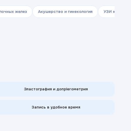
лочных желез
Акушерство и гинекология
УЗИ комплек
Эластография и допplerометрия
Запись в удобное время