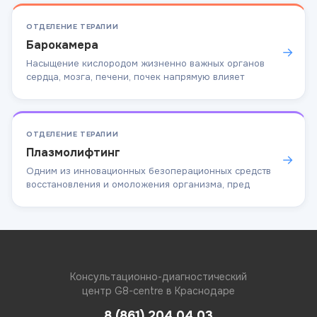
ОТДЕЛЕНИЕ ТЕРАПИИ
Барокамера
→
Насыщение кислородом жизненно важных органов
сердца, мозга, печени, почек напрямую влияет
ОТДЕЛЕНИЕ ТЕРАПИИ
Плазмолифтинг
→
Одним из инновационных безоперационных средств
восстановления и омоложения организма, пред
Консультационно-диагностический
центр G8-centre в Краснодаре
8 (861) 204 04 03