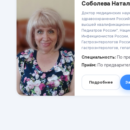
Соболева Натал
Доктор медицинских наук
здравоохранения Россий
высшей квалификационно
Педиатров России", Нац
Инфекционистов России,
Гастроэнтерологов Росс
гастроэнтерологов, гепа
Специальность:
По пре
Приём:
По предварител
Подробнее
З