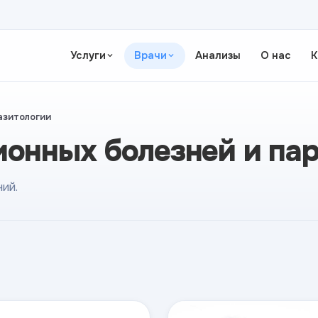
Услуги
Врачи
Анализы
О нас
К
азитологии
онных болезней и па
ий.