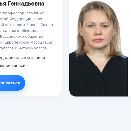
ья Геннадьевна
, профессор, отличник
ской Федерации, врач
й категории. Член " Союза
ионального общества
 Российского общества
ии, Европейской Ассоциации
тологов и нутрициологов
дварительной записи
ьной записи
аписаться