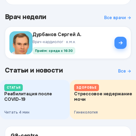
Врач недели
Все врачи →
Дурбанов Сергей А.
Врач-кардиолог · к.м.н.
Приём: среда с 16:30
Статьи и новости
Все →
СТАТЬЯ
ЗДОРОВЬЕ
Реабилитация после
Стрессовое недержание
COVID-19
мочи
Читать 4 мин
Гинекология
G8-centre