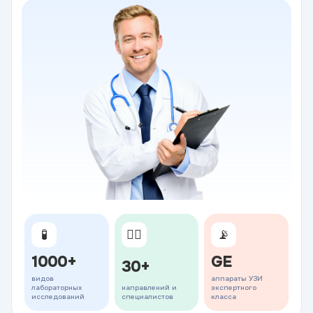
🧪
👨‍⚕️
📡
1000+
GE
30+
видов
аппараты УЗИ
лабораторных
направлений и
экспертного
исследований
специалистов
класса