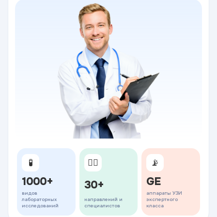
🧪
👨‍⚕️
📡
1000+
GE
30+
видов
аппараты УЗИ
лабораторных
направлений и
экспертного
исследований
специалистов
класса