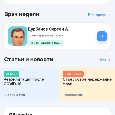
Врач недели
Все врачи →
Дурбанов Сергей А.
Врач-кардиолог · к.м.н.
Приём: среда с 16:30
Статьи и новости
Все →
СТАТЬЯ
ЗДОРОВЬЕ
Реабилитация после
Стрессовое недержание
COVID-19
мочи
Читать 4 мин
Гинекология
G8-centre