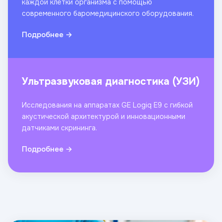
каждой клетки организма с помощью
современного баромедицинского оборудования.
Подробнее →
Ультразвуковая диагностика (УЗИ)
Исследования на аппаратах GE Logiq E9 с гибкой
акустической архитектурой и инновационными
датчиками скрининга.
Подробнее →