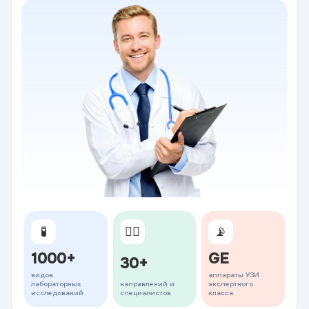
🧪
👨‍⚕️
📡
1000+
GE
30+
видов
аппараты УЗИ
лабораторных
направлений и
экспертного
исследований
специалистов
класса