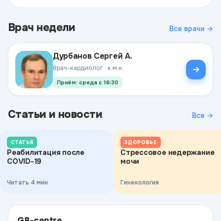
Врач недели
Все врачи →
Дурбанов Сергей А.
Врач-кардиолог · к.м.н.
Приём: среда с 16:30
Статьи и новости
Все →
СТАТЬЯ
ЗДОРОВЬЕ
Реабилитация после
Стрессовое недержание
COVID-19
мочи
Читать 4 мин
Гинекология
G8-centre