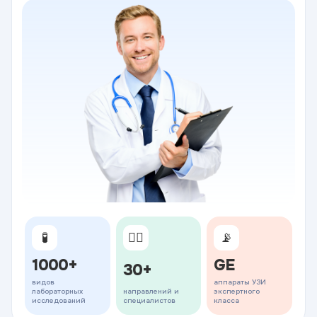
🧪
👨‍⚕️
📡
1000+
GE
30+
видов
аппараты УЗИ
лабораторных
направлений и
экспертного
исследований
специалистов
класса