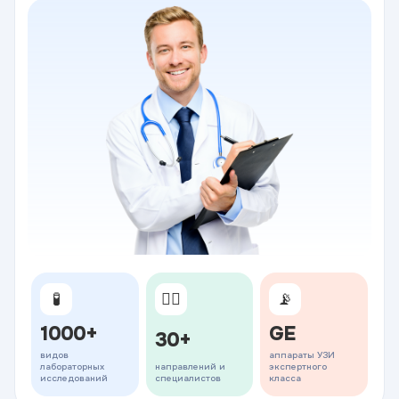
🧪
👨‍⚕️
📡
1000+
GE
30+
видов
аппараты УЗИ
лабораторных
направлений и
экспертного
исследований
специалистов
класса