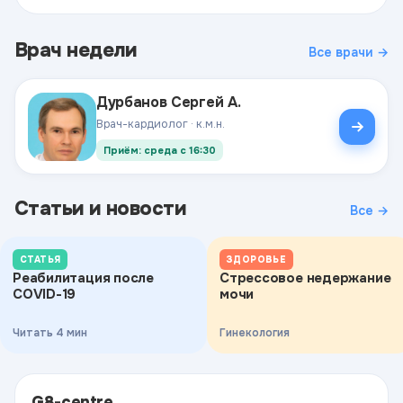
Врач недели
Все врачи →
Дурбанов Сергей А.
Врач-кардиолог · к.м.н.
Приём: среда с 16:30
Статьи и новости
Все →
СТАТЬЯ
ЗДОРОВЬЕ
Реабилитация после
Стрессовое недержание
COVID-19
мочи
Читать 4 мин
Гинекология
G8-centre