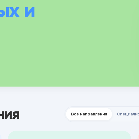
ых и
 гормоны,
следований
ния
Все направления
Специали