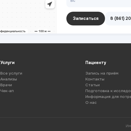
Вс
Записаться
8 (861) 2
Услуги
Пациенту
Все услуги
Запись на приём
Анализы
Контакты
Врачи
Статьи
Чек-ап
Подготовка к исслед
Информация для потр
О нас
Им