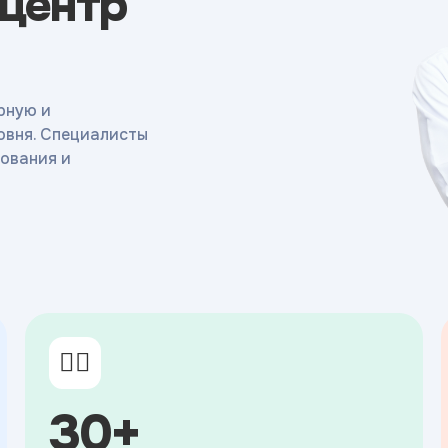
 центр
рную и
овня. Специалисты
ования и
👨‍⚕️
30+