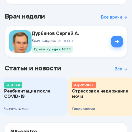
Врач недели
Все врачи →
Дурбанов Сергей А.
Врач-кардиолог · к.м.н.
Приём: среда с 16:30
Статьи и новости
Все →
СТАТЬЯ
ЗДОРОВЬЕ
Реабилитация после
Стрессовое недержание
COVID-19
мочи
Читать 4 мин
Гинекология
G8-centre