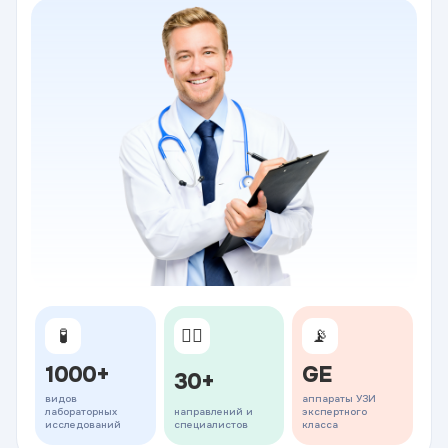
🧪
👨‍⚕️
📡
1000+
GE
30+
видов
аппараты УЗИ
лабораторных
направлений и
экспертного
исследований
специалистов
класса