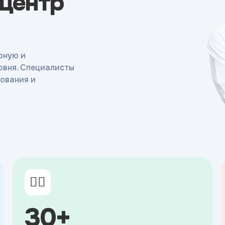
 центр
рную и
овня. Специалисты
ования и
👨‍⚕️
30+