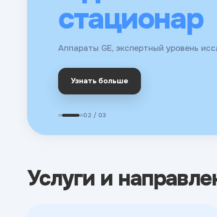
для взросл
стационар
Молекулярная диагностика, биохимия,
детей
онкомаркеры
Аппараты GE, экспертный уровень ис
Сдать анализы
Узнать больше
Наши врачи
02 / 03
Услуги и направле