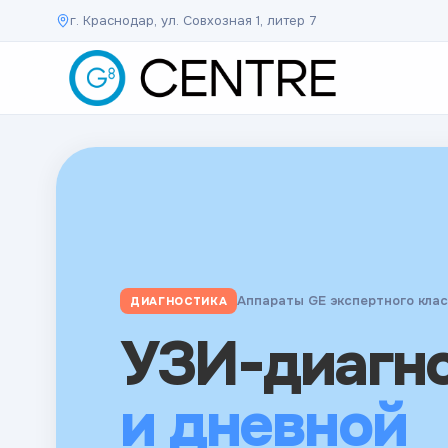
г. Краснодар, ул. Совхозная 1, литер 7
Ведущие специалисты края
КОНСУЛЬТАЦИИ
Аппараты GE экспертного кла
ДИАГНОСТИКА
Результаты в кратчайшие сроки
АНАЛИЗЫ
Консульта
УЗИ-диагн
Анализы
врачей
и дневной
экспертног