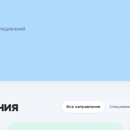
ых и
 гормоны,
следований
ния
Все направления
Специали