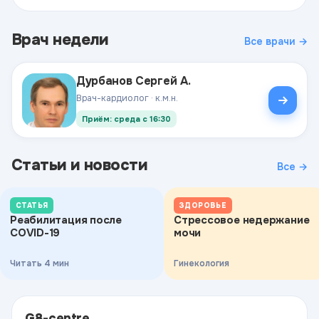
Врач недели
Все врачи →
Дурбанов Сергей А.
Врач-кардиолог · к.м.н.
Приём: среда с 16:30
Статьи и новости
Все →
СТАТЬЯ
ЗДОРОВЬЕ
Реабилитация после
Стрессовое недержание
COVID-19
мочи
Читать 4 мин
Гинекология
G8-centre