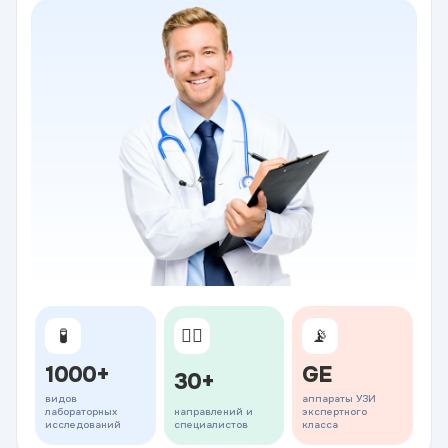
🧪
👨‍⚕️
📡
1000+
GE
30+
видов
аппараты УЗИ
лабораторных
направлений и
экспертного
исследований
специалистов
класса