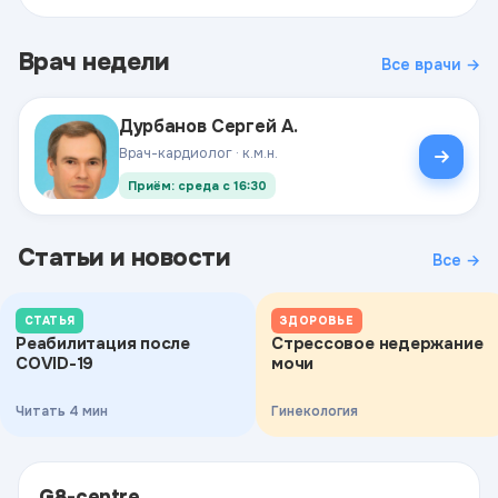
Врач недели
Все врачи →
Дурбанов Сергей А.
Врач-кардиолог · к.м.н.
Приём: среда с 16:30
Статьи и новости
Все →
СТАТЬЯ
ЗДОРОВЬЕ
Реабилитация после
Стрессовое недержание
COVID-19
мочи
Читать 4 мин
Гинекология
G8-centre