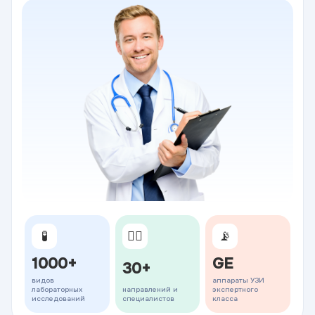
🧪
👨‍⚕️
📡
1000+
GE
30+
видов
аппараты УЗИ
лабораторных
направлений и
экспертного
исследований
специалистов
класса