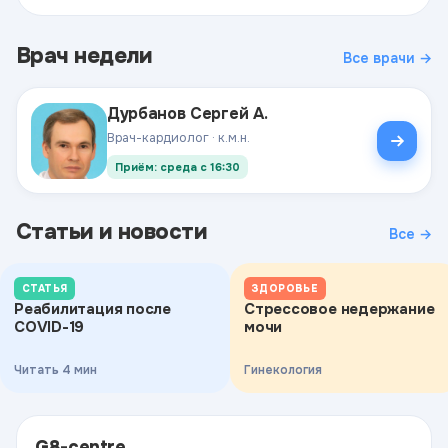
Врач недели
Все врачи →
Дурбанов Сергей А.
Врач-кардиолог · к.м.н.
Приём: среда с 16:30
Статьи и новости
Все →
СТАТЬЯ
ЗДОРОВЬЕ
Реабилитация после
Стрессовое недержание
COVID-19
мочи
Читать 4 мин
Гинекология
G8-centre