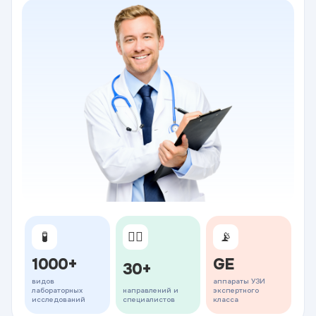
🧪
👨‍⚕️
📡
1000+
GE
30+
видов
аппараты УЗИ
лабораторных
направлений и
экспертного
исследований
специалистов
класса