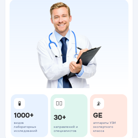
🧪
👨‍⚕️
📡
1000+
GE
30+
видов
аппараты УЗИ
лабораторных
направлений и
экспертного
исследований
специалистов
класса