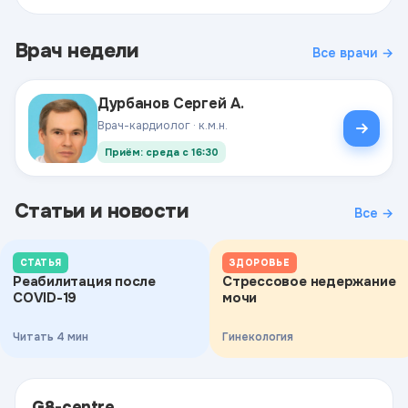
Врач недели
Все врачи →
Дурбанов Сергей А.
Врач-кардиолог · к.м.н.
Приём: среда с 16:30
Статьи и новости
Все →
СТАТЬЯ
ЗДОРОВЬЕ
Реабилитация после
Стрессовое недержание
COVID-19
мочи
Читать 4 мин
Гинекология
G8-centre