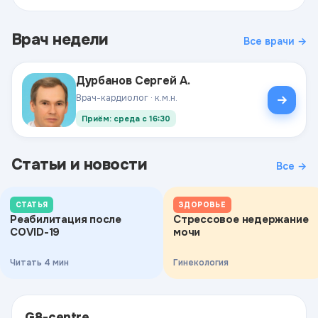
Врач недели
Все врачи →
Дурбанов Сергей А.
Врач-кардиолог · к.м.н.
Приём: среда с 16:30
Статьи и новости
Все →
СТАТЬЯ
ЗДОРОВЬЕ
Реабилитация после
Стрессовое недержание
COVID-19
мочи
Читать 4 мин
Гинекология
G8-centre