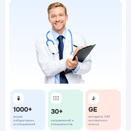
🧪
👨‍⚕️
📡
1000+
GE
30+
видов
аппараты УЗИ
лабораторных
направлений и
экспертного
исследований
специалистов
класса