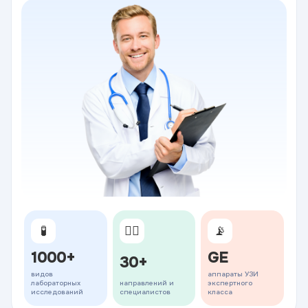
🧪
👨‍⚕️
📡
1000+
GE
30+
видов
аппараты УЗИ
лабораторных
направлений и
экспертного
исследований
специалистов
класса