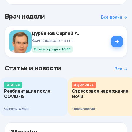
Врач недели
Все врачи →
Дурбанов Сергей А.
Врач-кардиолог · к.м.н.
Приём: среда с 16:30
Статьи и новости
Все →
СТАТЬЯ
ЗДОРОВЬЕ
Реабилитация после
Стрессовое недержание
COVID-19
мочи
Читать 4 мин
Гинекология
G8-centre