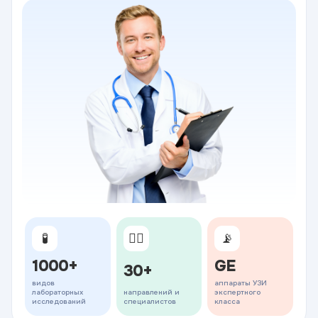
🧪
👨‍⚕️
📡
1000+
GE
30+
видов
аппараты УЗИ
лабораторных
направлений и
экспертного
исследований
специалистов
класса