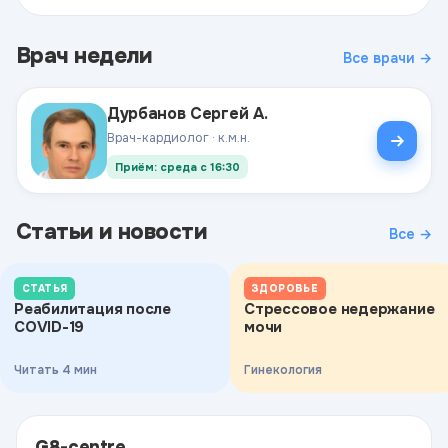
Врач недели
Все врачи →
Дурбанов Сергей А.
Врач-кардиолог · к.м.н.
Приём: среда с 16:30
Статьи и новости
Все →
СТАТЬЯ
ЗДОРОВЬЕ
Реабилитация после
Стрессовое недержание
COVID-19
мочи
Читать 4 мин
Гинекология
G8-centre