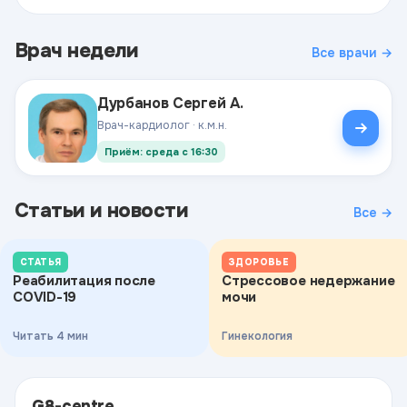
Врач недели
Все врачи →
Дурбанов Сергей А.
Врач-кардиолог · к.м.н.
Приём: среда с 16:30
Статьи и новости
Все →
СТАТЬЯ
ЗДОРОВЬЕ
Реабилитация после
Стрессовое недержание
COVID-19
мочи
Читать 4 мин
Гинекология
G8-centre