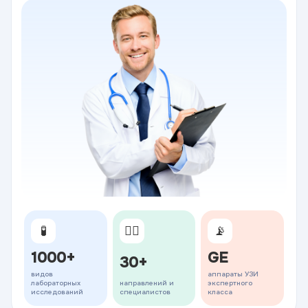
🧪
👨‍⚕️
📡
1000+
GE
30+
видов
аппараты УЗИ
лабораторных
направлений и
экспертного
исследований
специалистов
класса