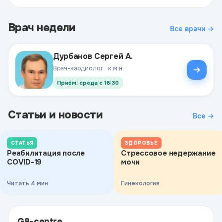
Врач недели
Все врачи →
Дурбанов Сергей А.
Врач-кардиолог · к.м.н.
Приём: среда с 16:30
Статьи и новости
Все →
СТАТЬЯ
ЗДОРОВЬЕ
Реабилитация после
Стрессовое недержание
COVID-19
мочи
Читать 4 мин
Гинекология
G8-centre