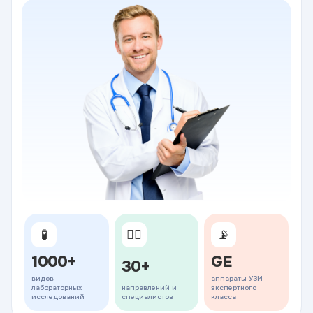
🧪
👨‍⚕️
📡
1000+
GE
30+
видов
аппараты УЗИ
лабораторных
направлений и
экспертного
исследований
специалистов
класса