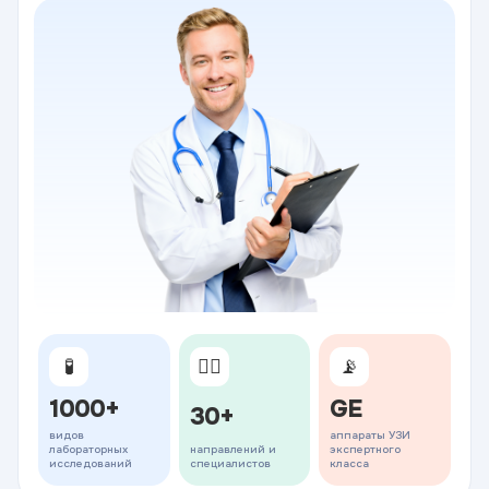
🧪
👨‍⚕️
📡
1000+
GE
30+
видов
аппараты УЗИ
лабораторных
направлений и
экспертного
исследований
специалистов
класса