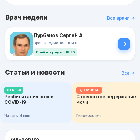
Врач недели
Все врачи →
Дурбанов Сергей А.
Врач-кардиолог · к.м.н.
Приём: среда с 16:30
Статьи и новости
Все →
СТАТЬЯ
ЗДОРОВЬЕ
Реабилитация после
Стрессовое недержание
COVID-19
мочи
Читать 4 мин
Гинекология
G8-centre