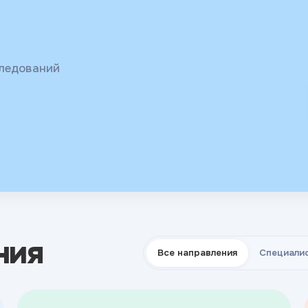
ых и
 гормоны,
следований
ния
Все направления
Специали