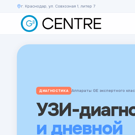
г. Краснодар, ул. Совхозная 1, литер 7
Ведущие специалисты края
КОНСУЛЬТАЦИИ
Аппараты GE экспертного кла
ДИАГНОСТИКА
Результаты в кратчайшие сроки
АНАЛИЗЫ
Консульта
УЗИ-диагн
Анализы
врачей
и дневной
экспертног