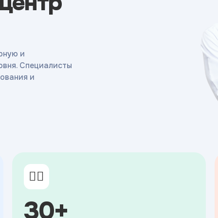
 центр
рную и
овня. Специалисты
ования и
👨‍⚕️
30+