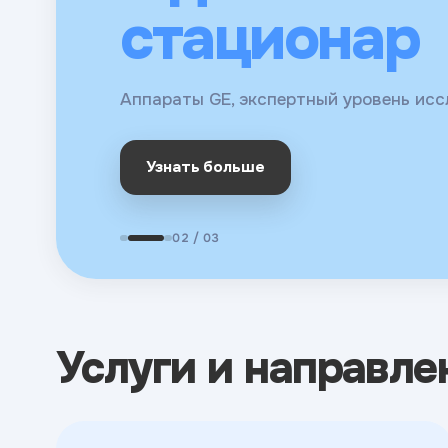
для взросл
стационар
Молекулярная диагностика, биохимия,
детей
онкомаркеры
Аппараты GE, экспертный уровень ис
Сдать анализы
Узнать больше
Наши врачи
02 / 03
Услуги и направле