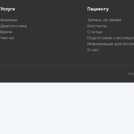
Услуги
Пациенту
Анализы
Запись на приём
Диагностика
Контакты
Врачи
Статьи
Чек-ап
Подготовка к исслед
Информация для потр
О нас
Им