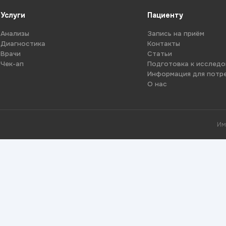
Услуги
Пациенту
Анализы
Запись на приём
Диагностика
Контакты
Врачи
Статьи
Чек-ап
Подготовка к исслед
Информация для потр
О нас
Им