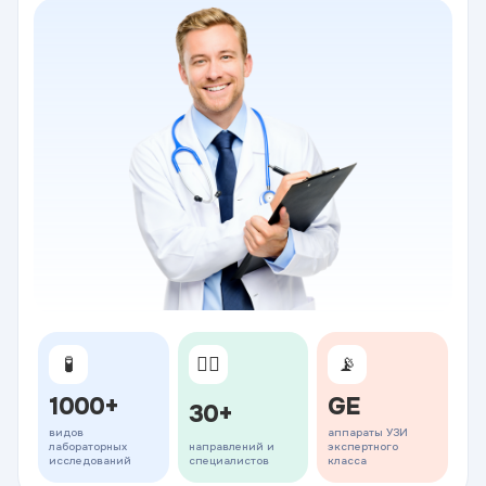
🧪
👨‍⚕️
📡
1000+
GE
30+
видов
аппараты УЗИ
лабораторных
направлений и
экспертного
исследований
специалистов
класса