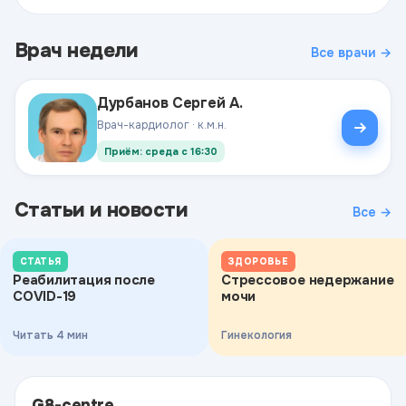
Врач недели
Все врачи →
Дурбанов Сергей А.
Врач-кардиолог · к.м.н.
Приём: среда с 16:30
Статьи и новости
Все →
СТАТЬЯ
ЗДОРОВЬЕ
Реабилитация после
Стрессовое недержание
COVID-19
мочи
Читать 4 мин
Гинекология
G8-centre