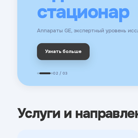
для взросл
стационар
Молекулярная диагностика, биохимия,
детей
онкомаркеры
Аппараты GE, экспертный уровень ис
Сдать анализы
Узнать больше
Наши врачи
02 / 03
Услуги и направле