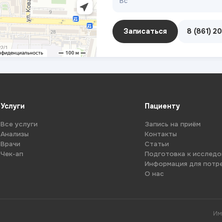
Вс
Записаться
8 (861) 2
Услуги
Пациенту
Все услуги
Запись на приём
Анализы
Контакты
Врачи
Статьи
Чек-ап
Подготовка к исслед
Информация для потр
О нас
Им