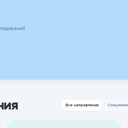
ых и
 гормоны,
следований
ния
Все направления
Специали