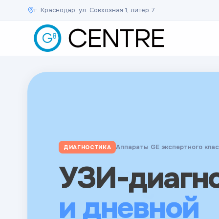
г. Краснодар, ул. Совхозная 1, литер 7
Ведущие специалисты края
КОНСУЛЬТАЦИИ
Аппараты GE экспертного кла
ДИАГНОСТИКА
Результаты в кратчайшие сроки
АНАЛИЗЫ
Консульта
УЗИ-диагн
Анализы
врачей
и дневной
экспертног