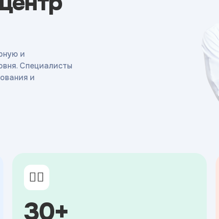
 центр
рную и
овня. Специалисты
ования и
👨‍⚕️
30+