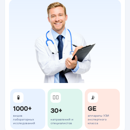
🧪
👨‍⚕️
📡
1000+
GE
30+
видов
аппараты УЗИ
лабораторных
направлений и
экспертного
исследований
специалистов
класса