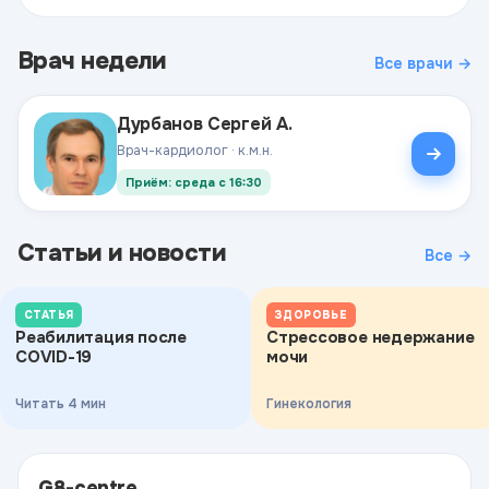
Врач недели
Все врачи →
Дурбанов Сергей А.
Врач-кардиолог · к.м.н.
Приём: среда с 16:30
Статьи и новости
Все →
СТАТЬЯ
ЗДОРОВЬЕ
Реабилитация после
Стрессовое недержание
COVID-19
мочи
Читать 4 мин
Гинекология
G8-centre