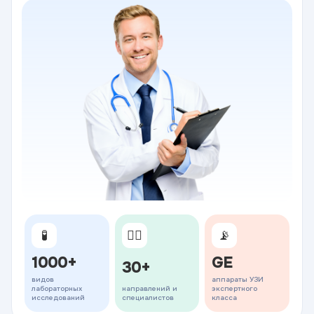
🧪
👨‍⚕️
📡
1000+
GE
30+
видов
аппараты УЗИ
лабораторных
направлений и
экспертного
исследований
специалистов
класса