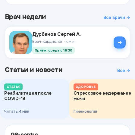
Врач недели
Все врачи →
Дурбанов Сергей А.
Врач-кардиолог · к.м.н.
Приём: среда с 16:30
Статьи и новости
Все →
СТАТЬЯ
ЗДОРОВЬЕ
Реабилитация после
Стрессовое недержание
COVID-19
мочи
Читать 4 мин
Гинекология
G8-centre