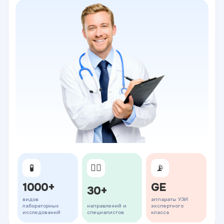
🧪
👨‍⚕️
📡
1000+
GE
30+
видов
аппараты УЗИ
лабораторных
направлений и
экспертного
исследований
специалистов
класса