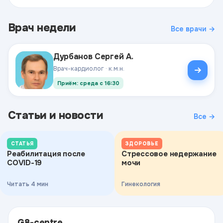
Врач недели
Все врачи →
Дурбанов Сергей А.
Врач-кардиолог · к.м.н.
Приём: среда с 16:30
Статьи и новости
Все →
СТАТЬЯ
ЗДОРОВЬЕ
Реабилитация после
Стрессовое недержание
COVID-19
мочи
Читать 4 мин
Гинекология
G8-centre