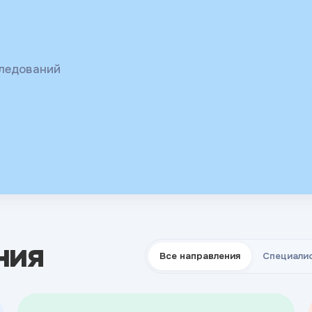
ых и
 гормоны,
следований
ния
Все направления
Специали