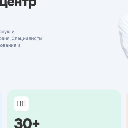
 центр
рную и
овня. Специалисты
ования и
👨‍⚕️
30+