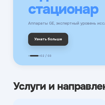
для взросл
стационар
Молекулярная диагностика, биохимия,
детей
онкомаркеры
Аппараты GE, экспертный уровень ис
Сдать анализы
Узнать больше
Наши врачи
02 / 03
Услуги и направле