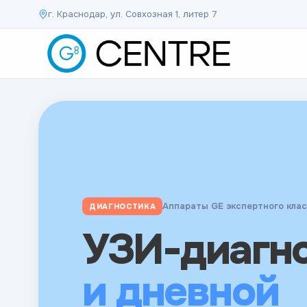
г. Краснодар, ул. Совхозная 1, литер 7
Ведущие специалисты края
КОНСУЛЬТАЦИИ
Аппараты GE экспертного кла
ДИАГНОСТИКА
Результаты в кратчайшие сроки
АНАЛИЗЫ
Консульта
УЗИ-диагн
Анализы
врачей
и дневной
экспертног