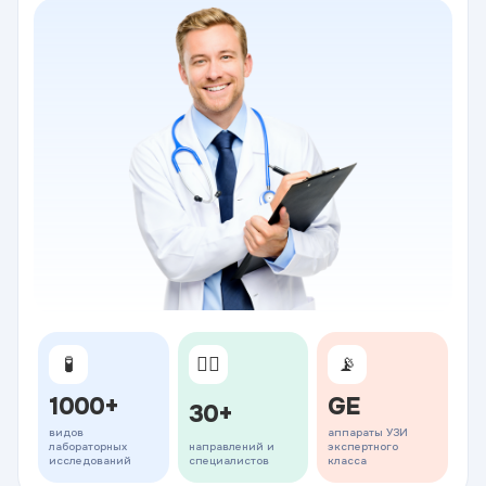
🧪
👨‍⚕️
📡
1000+
GE
30+
видов
аппараты УЗИ
лабораторных
направлений и
экспертного
исследований
специалистов
класса