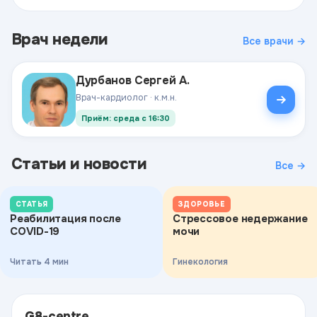
Врач недели
Все врачи →
Дурбанов Сергей А.
Врач-кардиолог · к.м.н.
Приём: среда с 16:30
Статьи и новости
Все →
СТАТЬЯ
ЗДОРОВЬЕ
Реабилитация после
Стрессовое недержание
COVID-19
мочи
Читать 4 мин
Гинекология
G8-centre