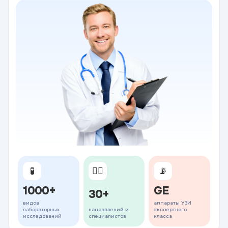
🧪
👨‍⚕️
📡
1000+
GE
30+
видов
аппараты УЗИ
лабораторных
направлений и
экспертного
исследований
специалистов
класса