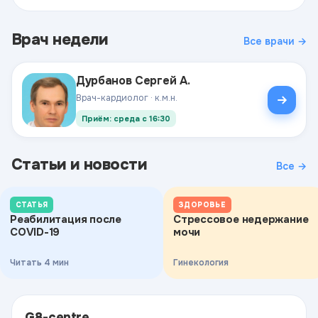
Врач недели
Все врачи →
Дурбанов Сергей А.
Врач-кардиолог · к.м.н.
Приём: среда с 16:30
Статьи и новости
Все →
СТАТЬЯ
ЗДОРОВЬЕ
Реабилитация после
Стрессовое недержание
COVID-19
мочи
Читать 4 мин
Гинекология
G8-centre