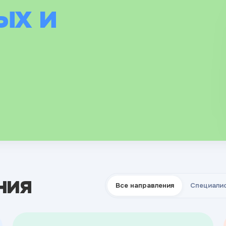
ых и
 гормоны,
следований
ния
Все направления
Специали