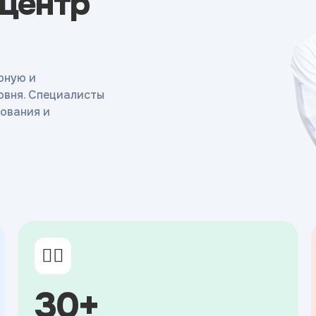
 центр
рную и
овня. Специалисты
ования и
👨‍⚕️
30+