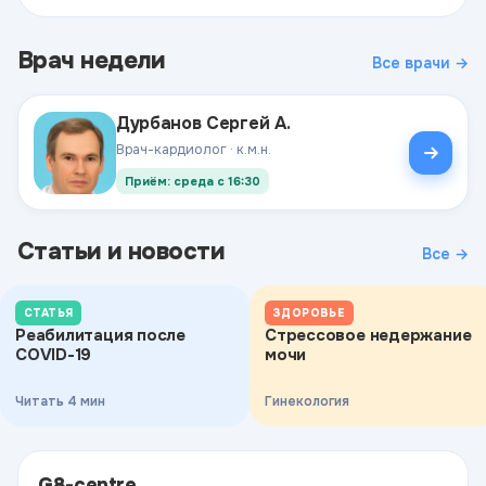
Врач недели
Все врачи →
Дурбанов Сергей А.
Врач-кардиолог · к.м.н.
Приём: среда с 16:30
Статьи и новости
Все →
СТАТЬЯ
ЗДОРОВЬЕ
Реабилитация после
Стрессовое недержание
COVID-19
мочи
Читать 4 мин
Гинекология
G8-centre