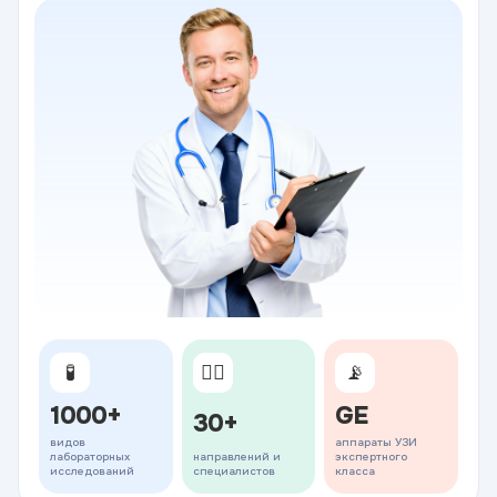
🧪
👨‍⚕️
📡
1000+
GE
30+
видов
аппараты УЗИ
лабораторных
направлений и
экспертного
исследований
специалистов
класса