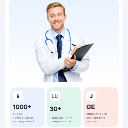
🧪
👨‍⚕️
📡
1000+
GE
30+
видов
аппараты УЗИ
лабораторных
направлений и
экспертного
исследований
специалистов
класса