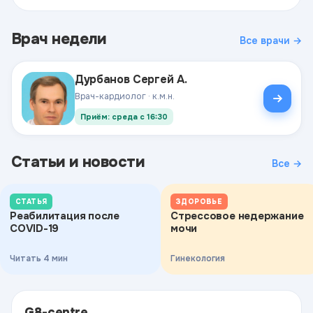
Врач недели
Все врачи →
Дурбанов Сергей А.
Врач-кардиолог · к.м.н.
Приём: среда с 16:30
Статьи и новости
Все →
СТАТЬЯ
ЗДОРОВЬЕ
Реабилитация после
Стрессовое недержание
COVID-19
мочи
Читать 4 мин
Гинекология
G8-centre