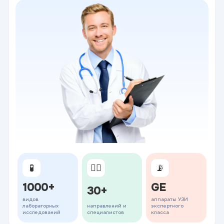
🧪
👨‍⚕️
📡
1000+
GE
30+
видов
аппараты УЗИ
лабораторных
направлений и
экспертного
исследований
специалистов
класса