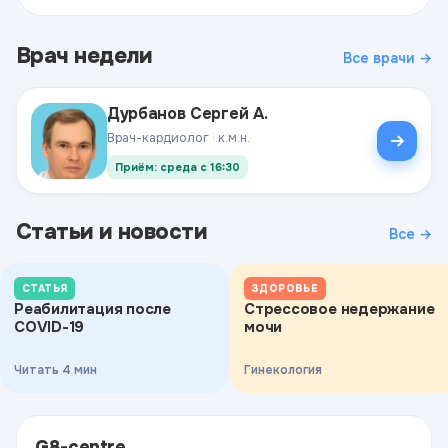
Врач недели
Все врачи →
Дурбанов Сергей А.
Врач-кардиолог · к.м.н.
Приём: среда с 16:30
Статьи и новости
Все →
СТАТЬЯ
ЗДОРОВЬЕ
Реабилитация после
Стрессовое недержание
COVID-19
мочи
Читать 4 мин
Гинекология
G8-centre