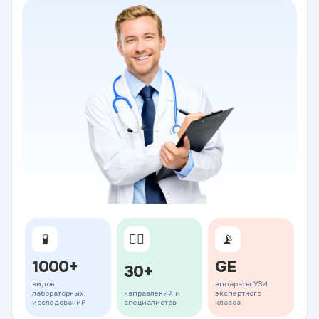
🧪
👨‍⚕️
📡
1000+
GE
30+
видов
аппараты УЗИ
лабораторных
направлений и
экспертного
исследований
специалистов
класса