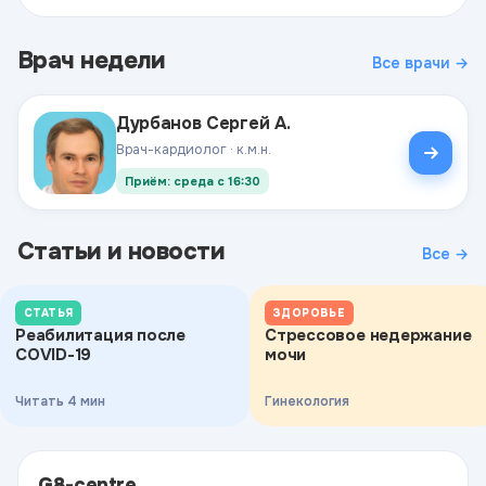
Врач недели
Все врачи →
Дурбанов Сергей А.
Врач-кардиолог · к.м.н.
Приём: среда с 16:30
Статьи и новости
Все →
СТАТЬЯ
ЗДОРОВЬЕ
Реабилитация после
Стрессовое недержание
COVID-19
мочи
Читать 4 мин
Гинекология
G8-centre