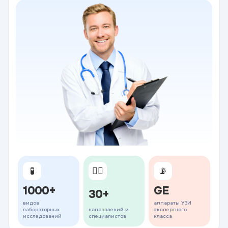
🧪
👨‍⚕️
📡
1000+
GE
30+
видов
аппараты УЗИ
лабораторных
направлений и
экспертного
исследований
специалистов
класса