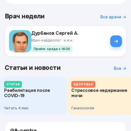
Врач недели
Все врачи →
Дурбанов Сергей А.
Врач-кардиолог · к.м.н.
Приём: среда с 16:30
Статьи и новости
Все →
СТАТЬЯ
ЗДОРОВЬЕ
Реабилитация после
Стрессовое недержание
COVID-19
мочи
Читать 4 мин
Гинекология
G8-centre