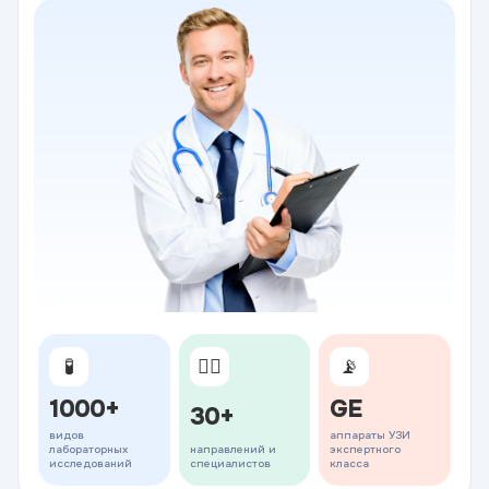
🧪
👨‍⚕️
📡
1000+
GE
30+
видов
аппараты УЗИ
лабораторных
направлений и
экспертного
исследований
специалистов
класса