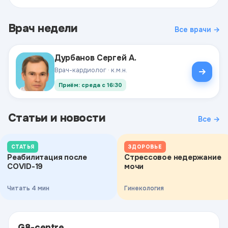
Врач недели
Все врачи →
Дурбанов Сергей А.
Врач-кардиолог · к.м.н.
Приём: среда с 16:30
Статьи и новости
Все →
СТАТЬЯ
ЗДОРОВЬЕ
Реабилитация после
Стрессовое недержание
COVID-19
мочи
Читать 4 мин
Гинекология
G8-centre