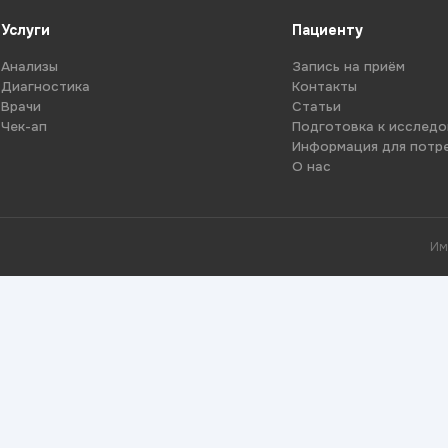
Услуги
Пациенту
Анализы
Запись на приём
Диагностика
Контакты
Врачи
Статьи
Чек-ап
Подготовка к исслед
Информация для потр
О нас
Им